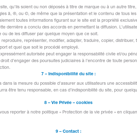
ite, qu’ils soient ou non déposés à titre de marque ou à un autre titre,
s ä, ®, ou ©, de même que la présentation et le contenu de tous les a
lement toutes informations figurant sur le site est la propriété exclus
ette dernière a conclu des accords en permettant la diffusion. L’utilisa
re ou de les diffuser par quelque moyen que ce soit.
ser, reproduire, représenter, modifier, adapter, traduire, copier, distribuer,
pport et quel que soit le procédé employé.
 expressément autorisée peut engager la responsabilité civile et/ou pén
roit d’engager des poursuites judiciaires à l’encontre de toute person
ction.
7 – Indisponibilité du site :
dans la mesure du possible d’assurer aux utilisateurs une accessibilité
ra être tenu responsable, en cas d’indisponibilité du site, pour quelq
8 – Vie Privée – cookies
ous reporter à notre politique « Protection de la vie privée » en cliquan
9 – Contact :