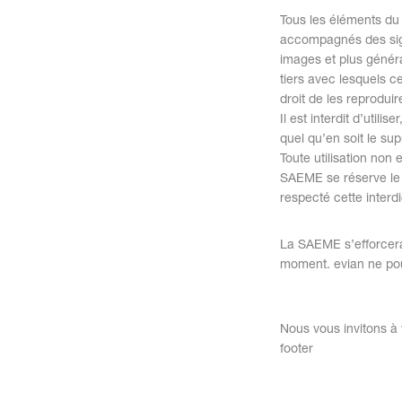
Tous les éléments du s
accompagnés des sigle
images et plus généra
tiers avec lesquels c
droit de les reprodui
Il est interdit d’utili
quel qu’en soit le su
Toute utilisation non
SAEME se réserve le d
respecté cette interdi
La SAEME s’efforcera 
moment. evian ne pour
Nous vous invitons à v
footer