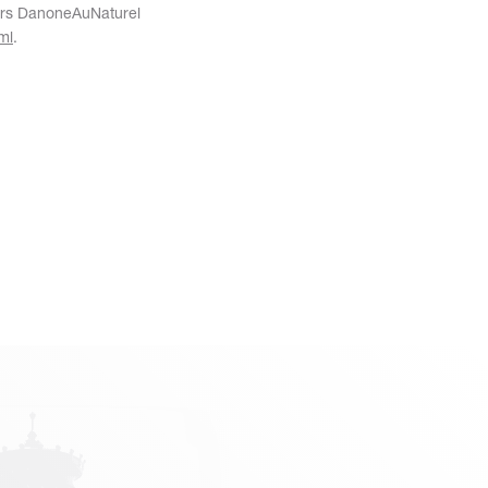
urs DanoneAuNaturel
ml
.