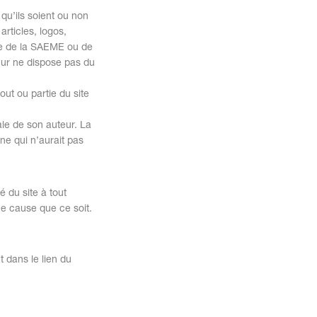
 qu’ils soient ou non
rticles, logos,
ive de la SAEME ou de
teur ne dispose pas du
 tout ou partie du site
ale de son auteur. La
ne qui n’aurait pas
 du site à tout
ue cause que ce soit.
t dans le lien du