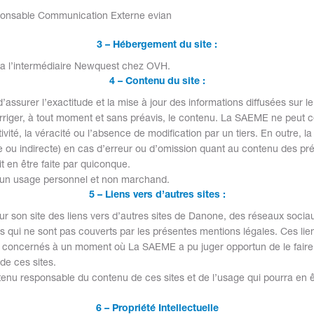
onsable Communication Externe evian
3 – Hébergement du site :
via l’intermédiaire Newquest chez OVH.
4 – Contenu du site :
ssurer l’exactitude et la mise à jour des informations diffusées sur le 
orriger, à tout moment et sans préavis, le contenu. La SAEME ne peut 
tivité, la véracité ou l’absence de modification par un tiers. En outre, 
te ou indirecte) en cas d’erreur ou d’omission quant au contenu des pr
ait en être faite par quiconque.
à un usage personnel et non marchand.
5 – Liens vers d’autres sites :
 son site des liens vers d’autres sites de Danone, des réseaux sociau
rs qui ne sont pas couverts par les présentes mentions légales. Ces lien
s concernés à un moment où La SAEME a pu juger opportun de le faire
de ces sites.
tenu responsable du contenu de ces sites et de l’usage qui pourra en êt
6 – Propriété Intellectuelle