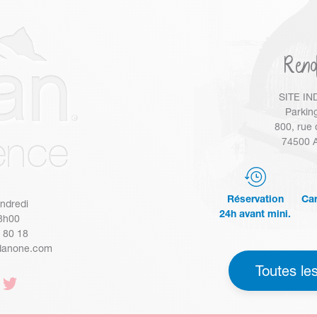
Ren
SITE IN
Parking
800, rue 
74500 
Réservation
Car
endredi
24h avant mini.
8h00
4 80 18
danone.com
Toutes les